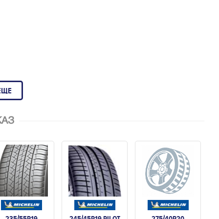
ЕЩЕ
КАЗ
235/55R19
245/45R19 PILOT
275/40R20