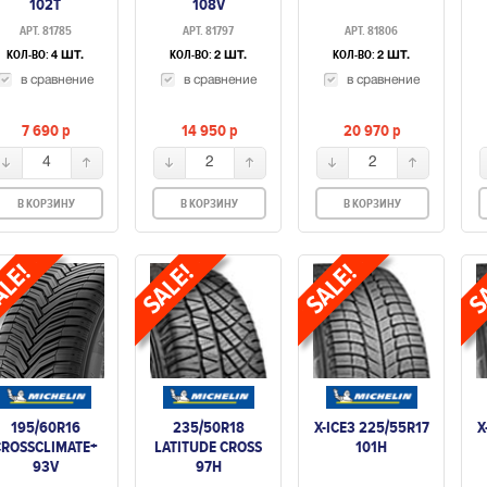
102T
108V
АРТ. 81785
АРТ. 81797
АРТ. 81806
КОЛ-ВО:
КОЛ-ВО:
КОЛ-ВО:
4 ШТ.
2 ШТ.
2 ШТ.
в сравнение
в сравнение
в сравнение
7 690
p
14 950
p
20 970
p
4
2
2
В КОРЗИНУ
В КОРЗИНУ
В КОРЗИНУ
195/60R16
235/50R18
X-ICE3 225/55R17
X
CROSSCLIMATE+
LATITUDE CROSS
101H
93V
97H