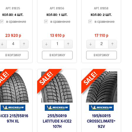
АРТ. 81835
АРТ. 81856
АРТ. 81858
КОЛ-ВО:
КОЛ-ВО:
КОЛ-ВО:
4 ШТ.
1 ШТ.
2 ШТ.
в сравнение
в сравнение
в сравнение
23 920
p
13 610
p
17 110
p
4
1
2
В КОРЗИНУ
В КОРЗИНУ
В КОРЗИНУ
-ICE3 215/55R16
255/50R19
195/60R15
97H XL
LATITUDE X-ICE2
CROSSCLIMATE+
107H
92V