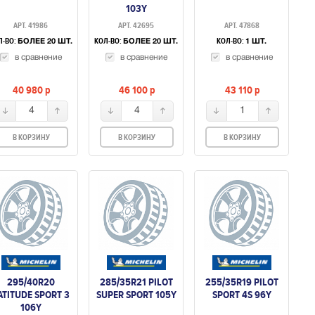
103Y
АРТ. 41986
АРТ. 42695
АРТ. 47868
Л-ВО:
КОЛ-ВО:
КОЛ-ВО:
БОЛЕЕ 20 ШТ.
БОЛЕЕ 20 ШТ.
1 ШТ.
в сравнение
в сравнение
в сравнение
40 980
p
46 100
p
43 110
p
4
4
1
В КОРЗИНУ
В КОРЗИНУ
В КОРЗИНУ
295/40R20
285/35R21 PILOT
255/35R19 PILOT
ATITUDE SPORT 3
SUPER SPORT 105Y
SPORT 4S 96Y
106Y