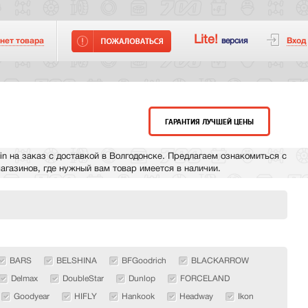
Lite!
версия
Вход
 нет
товара
ГАРАНТИЯ ЛУЧШЕЙ ЦЕНЫ
n на заказ с доставкой в Волгодонске. Предлагаем ознакомиться с
магазинов, где нужный вам товар имеется в наличии.
BARS
BELSHINA
BFGoodrich
BLACKARROW
Delmax
DoubleStar
Dunlop
FORCELAND
Goodyear
HIFLY
Hankook
Headway
Ikon