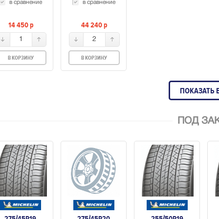
в сравнение
в сравнение
14 450
p
44 240
p
1
2
В КОРЗИНУ
В КОРЗИНУ
ПОКАЗАТЬ 
ПОД ЗА
275/45R19
275/45R20
255/50R19