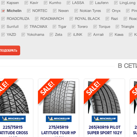
Kapsen
Kavir
Kumho
LASSA
Laufenn
LingLong
Michelin
NORTEC
Nexen
Nokian Tyres
Onyx
Pire
ROADCRUZA
ROADMARCH
ROYAL BLACK
Razi
Road
Sunfull
TRACMAX
Tigar
Torero
Torque
Triangle
YAZD
Yokohama
Zeta
iLINK
Алтай
Кама
К
В СЕТ
225/75R15
275/45R19
265/40R19 PILOT
2
ATITUDE CROSS
LATITUDE TOUR HP
SUPER SPORT 102Y
S