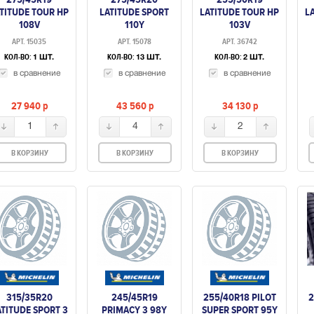
TITUDE TOUR HP
LATITUDE SPORT
LATITUDE TOUR HP
L
108V
110Y
103V
АРТ. 15035
АРТ. 15078
АРТ. 36742
КОЛ-ВО:
КОЛ-ВО:
КОЛ-ВО:
1 ШТ.
13 ШТ.
2 ШТ.
в сравнение
в сравнение
в сравнение
27 940
p
43 560
p
34 130
p
1
4
2
В КОРЗИНУ
В КОРЗИНУ
В КОРЗИНУ
315/35R20
245/45R19
255/40R18 PILOT
2
ATITUDE SPORT 3
PRIMACY 3 98Y
SUPER SPORT 95Y