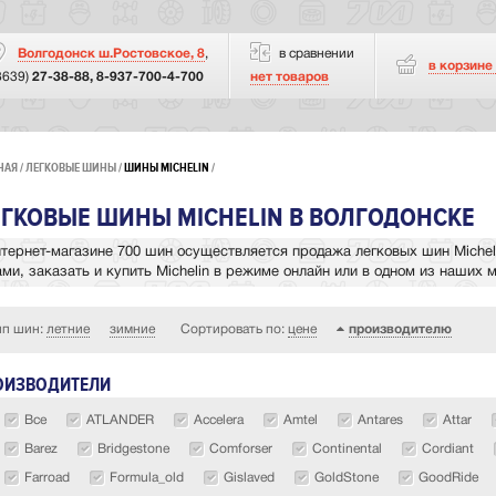
Волгодонск ш.Ростовское, 8
,
в сравнении
в корзине
8639)
27-38-88, 8-937-700-4-700
нет товаров
НАЯ
ЛЕГКОВЫЕ ШИНЫ
ШИНЫ MICHELIN
ГКОВЫЕ ШИНЫ MICHELIN В ВОЛГОДОНСКЕ
нтернет-магазине 700 шин осуществляется продажа легковых шин Micheli
ами, заказать и купить Michelin в режиме онлайн или в одном из наших 
ип шин:
летние
зимние
Сортировать по:
цене
производителю
ОИЗВОДИТЕЛИ
Все
ATLANDER
Accelera
Amtel
Antares
Attar
Barez
Bridgestone
Comforser
Continental
Cordiant
Farroad
Formula_old
Gislaved
GoldStone
GoodRide