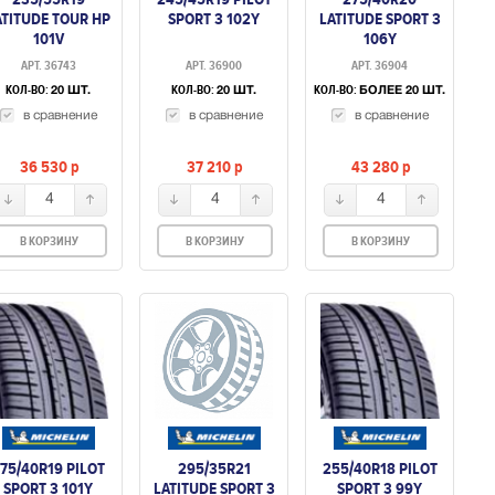
ATITUDE TOUR HP
SPORT 3 102Y
LATITUDE SPORT 3
101V
106Y
АРТ. 36743
АРТ. 36900
АРТ. 36904
КОЛ-ВО:
КОЛ-ВО:
КОЛ-ВО:
20 ШТ.
20 ШТ.
БОЛЕЕ 20 ШТ.
в сравнение
в сравнение
в сравнение
36 530
p
37 210
p
43 280
p
4
4
4
В КОРЗИНУ
В КОРЗИНУ
В КОРЗИНУ
75/40R19 PILOT
295/35R21
255/40R18 PILOT
SPORT 3 101Y
LATITUDE SPORT 3
SPORT 3 99Y