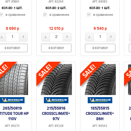
АРТ. 81861
АРТ. 82264
АРТ. 84083
КОЛ-ВО:
КОЛ-ВО:
КОЛ-ВО:
1 ШТ.
2 ШТ.
1 ШТ.
в сравнение
в сравнение
в сравнение
8 690
p
12 010
p
9 540
p
1
2
1
В КОРЗИНУ
В КОРЗИНУ
В КОРЗИНУ
265/50R19
215/55R16
185/55R15
2
TITUDE TOUR HP
CROSSCLIMATE+
CROSSCLIMATE+
110V
97V
86H
АРТ. 89273
АРТ. 89328
АРТ. 89563