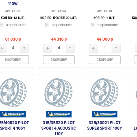
110W
АРТ. 41938
АРТ. 41974
АРТ. 41978
КОЛ-ВО:
КОЛ-ВО:
КОЛ-ВО:
КО
13 ШТ.
БОЛЕЕ 20 ШТ.
1 ШТ.
в сравнение
в сравнение
в сравнение
61 030
p
44 310
p
44 000
p
4
4
1
В КОРЗИНУ
В КОРЗИНУ
В КОРЗИНУ
75/40R20 PILOT
315/35R20 PILOT
325/30R21 PILOT
SPORT 4 106Y
SPORT 4 ACOUSTIC
SUPER SPORT 108Y
L
110Y