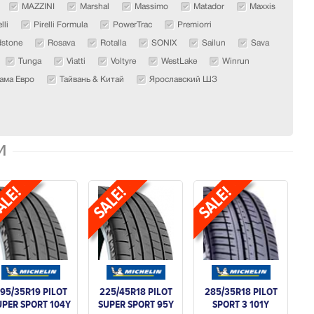
MAZZINI
Marshal
Massimo
Matador
Maxxis
lli
Pirelli Formula
PowerTrac
Premiorri
stone
Rosava
Rotalla
SONIX
Sailun
Sava
Tunga
Viatti
Voltyre
WestLake
Winrun
ама Евро
Тайвань & Китай
Ярославский ШЗ
И
95/35R19 PILOT
225/45R18 PILOT
285/35R18 PILOT
UPER SPORT 104Y
SUPER SPORT 95Y
SPORT 3 101Y