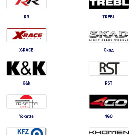
RR
TREBL
X-RACE
Скад
K&k
RST
Yokatta
4GO