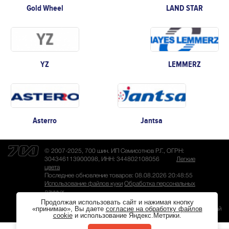
Gold Wheel
LAND STAR
YZ
LEMMERZ
Asterro
Jantsa
© 2007-2025, 700 шин. ИП Семисотнов Р.Г., ОГРН:
304346113900098, ИНН: 344802108056
Легкие
цвета
Последнее обновление товаров: 08.08.2026 20:48:55
Использование файлов куки
Обработка персональных
данных
Продолжая использовать сайт и нажимая кнопку
«принимаю», Вы даете
согласие на обработку файлов
Разработка сайта
— Магвай
cookie
и использование Яндекс.Метрики.