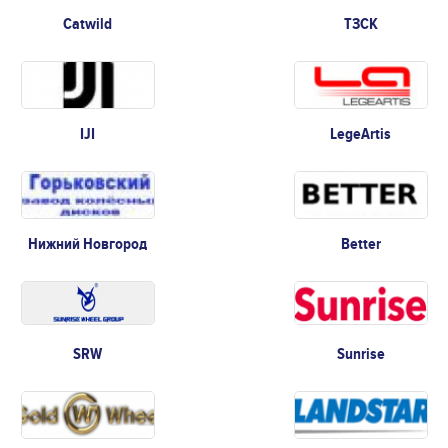
Catwild
ТЗСК
IJI
LegeArtis
Нижний Новгород
Better
SRW
Sunrise