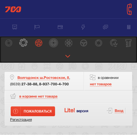
Волгодонск ш.Ростовское, 8
,
в сравнении
(8639)
27-38-88, 8-937-700-4-700
нет товаров
в корзине нет
товара
Lite!
Вход
версия
Регистрация