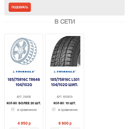
В СЕТИ
185/75R16C TR646
185/75R16C LS01
104/102Q
104/102Q ШИП.
АРТ. 39818
АРТ. 105859
КОЛ-ВО:
КОЛ-ВО:
БОЛЕЕ 20 ШТ.
10 ШТ.
в сравнение
в сравнение
4 950
p
6 900
p