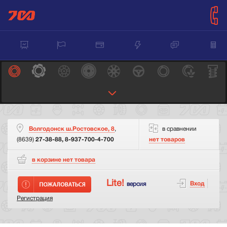
Волгодонск ш.Ростовское, 8
,
в сравнении
(8639)
27-38-88, 8-937-700-4-700
нет товаров
в корзине нет
товара
Lite!
Вход
версия
Регистрация