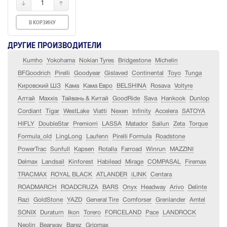
1
В КОРЗИНУ
ДРУГИЕ ПРОИЗВОДИТЕЛИ
Kumho
Yokohama
Nokian Tyres
Bridgestone
Michelin
BFGoodrich
Pirelli
Goodyear
Gislaved
Continental
Toyo
Tunga
Кировский ШЗ
Кама
Кама Евро
BELSHINA
Rosava
Voltyre
Алтай
Maxxis
Тайвань & Китай
GoodRide
Sava
Hankook
Dunlop
Cordiant
Tigar
WestLake
Viatti
Nexen
Infinity
Accelera
SATOYA
HIFLY
DoubleStar
Premiorri
LASSA
Matador
Sailun
Zeta
Torque
Formula_old
LingLong
Laufenn
Pirelli Formula
Roadstone
PowerTrac
Sunfull
Kapsen
Rotalla
Farroad
Winrun
MAZZINI
Delmax
Landsail
Kinforest
Habilead
Mirage
COMPASAL
Firemax
TRACMAX
ROYAL BLACK
ATLANDER
iLINK
Centara
ROADMARCH
ROADCRUZA
BARS
Onyx
Headway
Arivo
Delinte
Razi
GoldStone
YAZD
General Tire
Comforser
Grenlander
Amtel
SONIX
Duraturn
Ikon
Torero
FORCELAND
Pace
LANDROCK
Neolin
Bearway
Barez
Gripmax