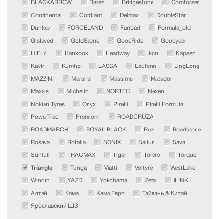
BLACKARROW
Barez
Bridgestone
Comforser
Continental
Cordiant
Delmax
DoubleStar
Dunlop
FORCELAND
Farroad
Formula_old
Gislaved
GoldStone
GoodRide
Goodyear
HIFLY
Hankook
Headway
Ikon
Kapsen
Kavir
Kumho
LASSA
Laufenn
LingLong
MAZZINI
Marshal
Massimo
Matador
Maxxis
Michelin
NORTEC
Nexen
Nokian Tyres
Onyx
Pirelli
Pirelli Formula
PowerTrac
Premiorri
ROADCRUZA
ROADMARCH
ROYAL BLACK
Razi
Roadstone
Rosava
Rotalla
SONIX
Sailun
Sava
Sunfull
TRACMAX
Tigar
Torero
Torque
Triangle
Tunga
Viatti
Voltyre
WestLake
Winrun
YAZD
Yokohama
Zeta
iLINK
Алтай
Кама
Кама Евро
Тайвань & Китай
Ярославский ШЗ