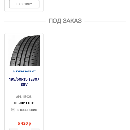
В КОРЗИНУ
ПОД ЗАКАЗ
195/60R15 TE307
88V
АРТ. 115028
КОЛ-ВО:
1 ШТ.
в сравнение
5 420
p