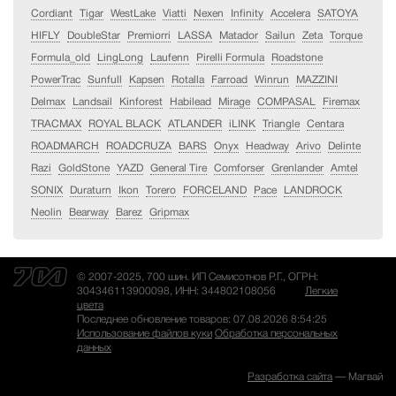
Cordiant
Tigar
WestLake
Viatti
Nexen
Infinity
Accelera
SATOYA
HIFLY
DoubleStar
Premiorri
LASSA
Matador
Sailun
Zeta
Torque
Formula_old
LingLong
Laufenn
Pirelli Formula
Roadstone
PowerTrac
Sunfull
Kapsen
Rotalla
Farroad
Winrun
MAZZINI
Delmax
Landsail
Kinforest
Habilead
Mirage
COMPASAL
Firemax
TRACMAX
ROYAL BLACK
ATLANDER
iLINK
Triangle
Centara
ROADMARCH
ROADCRUZA
BARS
Onyx
Headway
Arivo
Delinte
Razi
GoldStone
YAZD
General Tire
Comforser
Grenlander
Amtel
SONIX
Duraturn
Ikon
Torero
FORCELAND
Pace
LANDROCK
Neolin
Bearway
Barez
Gripmax
© 2007-2025, 700 шин. ИП Семисотнов Р.Г., ОГРН:
304346113900098, ИНН: 344802108056
Легкие
цвета
Последнее обновление товаров: 07.08.2026 8:54:25
Использование файлов куки
Обработка персональных
данных
Разработка сайта
— Магвай