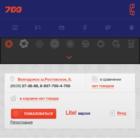
Волгодонск ш.Ростовское, 8
,
в сравнении
(8639)
27-38-88, 8-937-700-4-700
нет товаров
в корзине нет
товара
Lite!
Вход
версия
Регистрация