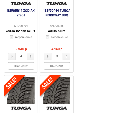
185/65R14 ZODIAK-
185/70R14 TUNGA
2 90T
NORDWAY 88Q
АРТ. 125724
АРТ. 125725
КОЛ-ВО:
КОЛ-ВО:
БОЛЕЕ 20 ШТ.
3 ШТ.
в сравнение
в сравнение
2 540
p
4 140
p
4
3
В КОРЗИНУ
В КОРЗИНУ