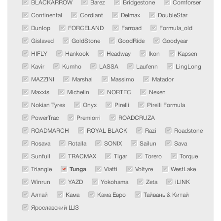
BLACKARROW
Barez
Bridgestone
Comforser
Continental
Cordiant
Delmax
DoubleStar
Dunlop
FORCELAND
Farroad
Formula_old
Gislaved
GoldStone
GoodRide
Goodyear
HIFLY
Hankook
Headway
Ikon
Kapsen
Kavir
Kumho
LASSA
Laufenn
LingLong
MAZZINI
Marshal
Massimo
Matador
Maxxis
Michelin
NORTEC
Nexen
Nokian Tyres
Onyx
Pirelli
Pirelli Formula
PowerTrac
Premiorri
ROADCRUZA
ROADMARCH
ROYAL BLACK
Razi
Roadstone
Rosava
Rotalla
SONIX
Sailun
Sava
Sunfull
TRACMAX
Tigar
Torero
Torque
Triangle
Tunga
Viatti
Voltyre
WestLake
Winrun
YAZD
Yokohama
Zeta
iLINK
Алтай
Кама
Кама Евро
Тайвань & Китай
Ярославский ШЗ