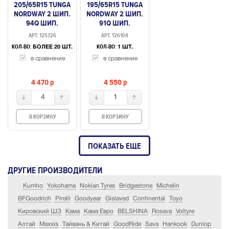
205/65R15 TUNGA
195/65R15 TUNGA
NORDWAY 2 ШИП.
NORDWAY 2 ШИП.
94Q ШИП.
91Q ШИП.
АРТ. 125726
АРТ. 126104
КОЛ-ВО:
КОЛ-ВО:
БОЛЕЕ 20 ШТ.
1 ШТ.
в сравнение
в сравнение
4 470
p
4 550
p
4
1
В КОРЗИНУ
В КОРЗИНУ
ПОКАЗАТЬ ЕЩЕ
ДРУГИЕ ПРОИЗВОДИТЕЛИ
Kumho
Yokohama
Nokian Tyres
Bridgestone
Michelin
BFGoodrich
Pirelli
Goodyear
Gislaved
Continental
Toyo
Кировский ШЗ
Кама
Кама Евро
BELSHINA
Rosava
Voltyre
Алтай
Maxxis
Тайвань & Китай
GoodRide
Sava
Hankook
Dunlop